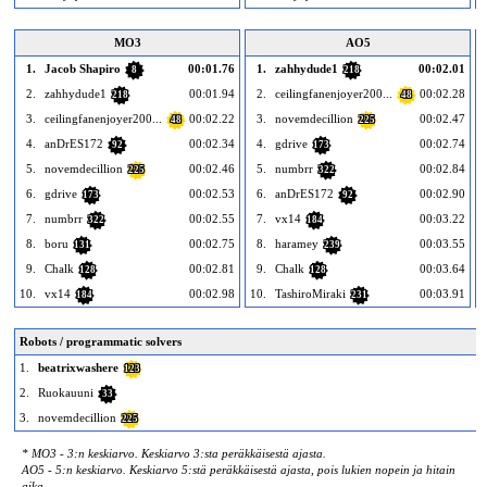
MO3
AO5
1.
Jacob Shapiro
00:01.76
1.
zahhydude1
00:02.01
8
218
2.
zahhydude1
00:01.94
2.
ceilingfanenjoyer200...
00:02.28
218
48
3.
ceilingfanenjoyer200...
00:02.22
3.
novemdecillion
00:02.47
48
225
4.
anDrES172
00:02.34
4.
gdrive
00:02.74
92
173
5.
novemdecillion
00:02.46
5.
numbrr
00:02.84
225
322
6.
gdrive
00:02.53
6.
anDrES172
00:02.90
173
92
7.
numbrr
00:02.55
7.
vx14
00:03.22
322
184
8.
boru
00:02.75
8.
haramey
00:03.55
131
239
9.
Chalk
00:02.81
9.
Chalk
00:03.64
128
128
10.
vx14
00:02.98
10.
TashiroMiraki
00:03.91
1
184
231
Robots / programmatic solvers
1.
beatrixwashere
123
2.
Ruokauuni
33
3.
novemdecillion
225
* MO3 - 3:n keskiarvo. Keskiarvo 3:sta peräkkäisestä ajasta.
AO5 - 5:n keskiarvo. Keskiarvo 5:stä peräkkäisestä ajasta, pois lukien nopein ja hitain
aika.