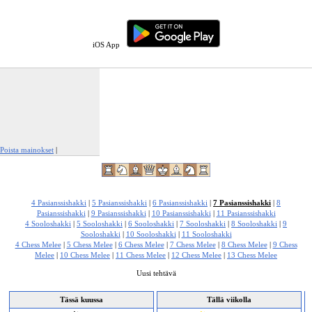
iOS App
Poista mainokset
|
Ilmianna tämä mainos
4 Pasianssishakki
|
5 Pasianssishakki
|
6 Pasianssishakki
|
7 Pasianssishakki
|
8
Pasianssishakki
|
9 Pasianssishakki
|
10 Pasianssishakki
|
11 Pasianssishakki
4 Sooloshakki
|
5 Sooloshakki
|
6 Sooloshakki
|
7 Sooloshakki
|
8 Sooloshakki
|
9
Sooloshakki
|
10 Sooloshakki
|
11 Sooloshakki
4 Chess Melee
|
5 Chess Melee
|
6 Chess Melee
|
7 Chess Melee
|
8 Chess Melee
|
9 Chess
Melee
|
10 Chess Melee
|
11 Chess Melee
|
12 Chess Melee
|
13 Chess Melee
Uusi tehtävä
Tässä kuussa
Tällä viikolla