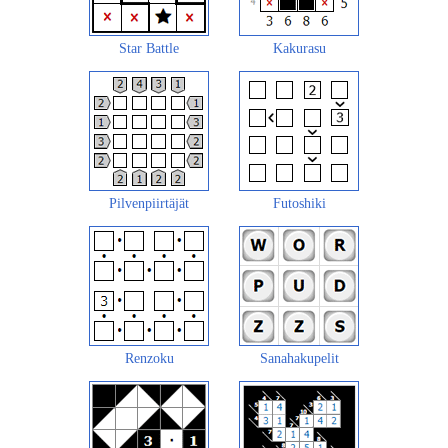
Star Battle
Kakurasu
Pilvenpiirtäjät
Futoshiki
Renzoku
Sanahakupelit