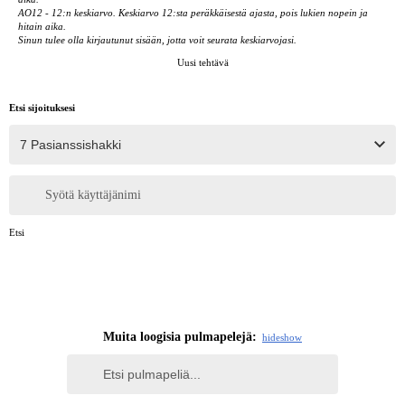
AO12 - 12:n keskiarvo. Keskiarvo 12:sta peräkkäisestä ajasta, pois lukien nopein ja
hitain aika.
Sinun tulee olla kirjautunut sisään, jotta voit seurata keskiarvojasi.
Uusi tehtävä
Etsi sijoituksesi
Syötä käyttäjänimi
Etsi
Muita loogisia pulmapelejä:
hide
show