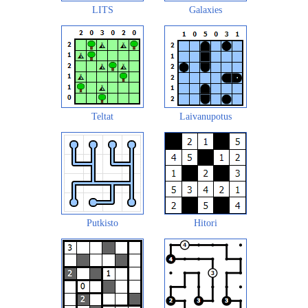
LITS
Galaxies
Teltat
Laivanupotus
Putkisto
Hitori