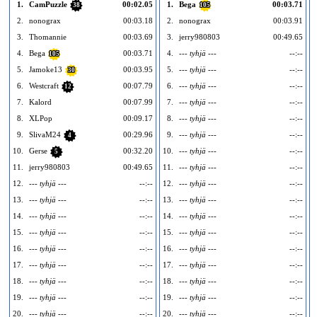
1.
CamPuzzle
00:02.05
1.
Bega
00:03.71
38
105
2.
nonograx
00:03.18
2.
nonograx
00:03.91
3.
Thomannie
00:03.69
3.
jerry980803
00:49.65
4.
Bega
00:03.71
4.
--- tyhjä ---
--:--
105
5.
Jamoke13
00:03.95
5.
--- tyhjä ---
--:--
30
6.
Westcraft
00:07.79
6.
--- tyhjä ---
--:--
12
7.
Kalord
00:07.99
7.
--- tyhjä ---
--:--
8.
XLPop
00:09.17
8.
--- tyhjä ---
--:--
9.
SlivaM24
00:29.96
9.
--- tyhjä ---
--:--
4
10.
Gerse
00:32.20
10.
--- tyhjä ---
--:--
1
5
11.
jerry980803
00:49.65
11.
--- tyhjä ---
--:--
1
12.
--- tyhjä ---
--:--
12.
--- tyhjä ---
--:--
1
13.
--- tyhjä ---
--:--
13.
--- tyhjä ---
--:--
1
14.
--- tyhjä ---
--:--
14.
--- tyhjä ---
--:--
1
15.
--- tyhjä ---
--:--
15.
--- tyhjä ---
--:--
1
16.
--- tyhjä ---
--:--
16.
--- tyhjä ---
--:--
1
17.
--- tyhjä ---
--:--
17.
--- tyhjä ---
--:--
1
18.
--- tyhjä ---
--:--
18.
--- tyhjä ---
--:--
1
19.
--- tyhjä ---
--:--
19.
--- tyhjä ---
--:--
1
20.
--- tyhjä ---
--:--
20.
--- tyhjä ---
--:--
2