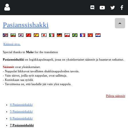
Pasianssishakki
Käännä sivu.
Special thanks to
Make
for the translation
Pasianssishakki
on logiikkapulmapeli, jossa on yksinkertaiset säännöt ja haastavat ratkaisut.
Säännöt
ovat yksinkertaiset.
- Nappulat liikkuvat tavallisten shakkinappuloiden tavoin.
- Vain siirrot, joilla syöt nappulan, ovat sallittuja.
- Kuninkaan saa syödä.
- Tavoitteena on, että laudalle jää vain yksi nappula.
Piilota säännöt
4 Pasianssishakki
5 Pasianssishakki
6 Pasianssishakki
7 Pasianssishakki