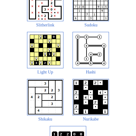
Slitherlink
Sudoku
Light Up
Hashi
Shikaku
Nurikabe