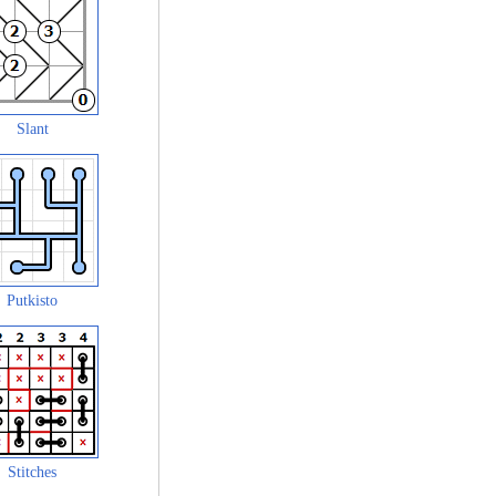
Slant
Putkisto
Stitches