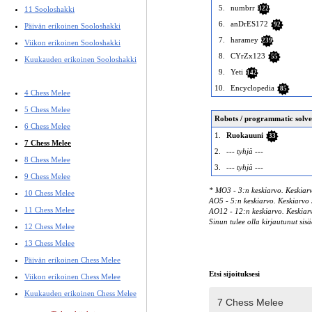
5.
numbrr
11 Sooloshakki
322
6.
anDrES172
92
Päivän erikoinen Sooloshakki
7.
haramey
239
Viikon erikoinen Sooloshakki
8.
CYrZx123
55
Kuukauden erikoinen Sooloshakki
9.
Yeti
142
10.
Encyclopedia
85
4 Chess Melee
5 Chess Melee
Robots / programmatic solve
6 Chess Melee
1.
Ruokauuni
33
7 Chess Melee
2.
--- tyhjä ---
8 Chess Melee
3.
--- tyhjä ---
9 Chess Melee
* MO3 - 3:n keskiarvo. Keskiarv
10 Chess Melee
AO5 - 5:n keskiarvo. Keskiarvo 5
11 Chess Melee
AO12 - 12:n keskiarvo. Keskiarvo
Sinun tulee olla kirjautunut sisä
12 Chess Melee
13 Chess Melee
Päivän erikoinen Chess Melee
Etsi sijoituksesi
Viikon erikoinen Chess Melee
Kuukauden erikoinen Chess Melee