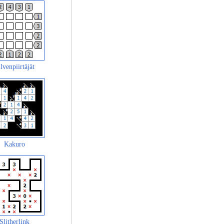
lvenpiirtäjät
Kakuro
Slitherlink