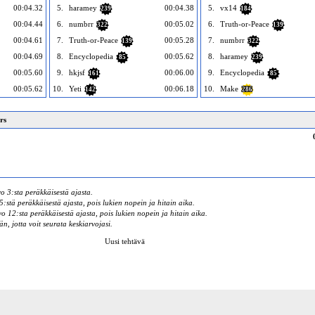
00:04.32
5.
haramey
00:04.38
5.
vx14
239
184
00:04.44
6.
numbrr
00:05.02
6.
Truth-or-Peace
322
139
00:04.61
7.
Truth-or-Peace
00:05.28
7.
numbrr
139
322
00:04.69
8.
Encyclopedia
00:05.62
8.
haramey
85
239
00:05.60
9.
hkjsf
00:06.00
9.
Encyclopedia
161
85
00:05.62
10.
Yeti
00:06.18
10.
Make
142
286
rs
o 3:sta peräkkäisestä ajasta.
:stä peräkkäisestä ajasta, pois lukien nopein ja hitain aika.
 12:sta peräkkäisestä ajasta, pois lukien nopein ja hitain aika.
än, jotta voit seurata keskiarvojasi.
Uusi tehtävä