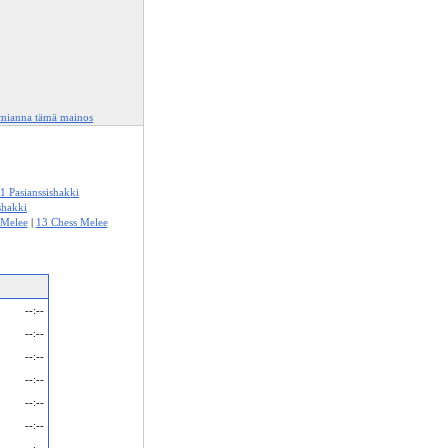
lmianna tämä mainos
1 Pasianssishakki
shakki
 Melee
|
13 Chess Melee
--:--
--:--
--:--
--:--
--:--
--:--