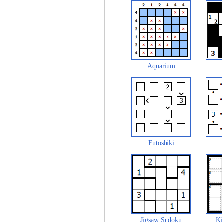
Aquarium
Futoshiki
Jigsaw Sudoku
Ki