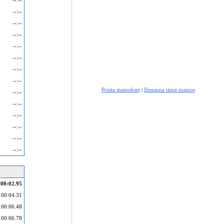
--:--
--:--
--:--
--:--
--:--
--:--
--:--
--:--
Poista mainokset
|
Ilmianna tämä mainos
--:--
--:--
--:--
--:--
--:--
--:--
00:02.95
00:04.31
00:06.48
00:06.78