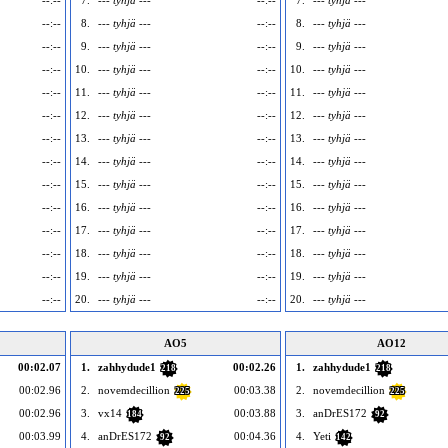
--:--
7.
--- tyhjä ---
--:--
7.
--- tyhjä ---
--:--
8.
--- tyhjä ---
--:--
8.
--- tyhjä ---
--:--
9.
--- tyhjä ---
--:--
9.
--- tyhjä ---
--:--
10.
--- tyhjä ---
--:--
10.
--- tyhjä ---
--:--
11.
--- tyhjä ---
--:--
11.
--- tyhjä ---
--:--
12.
--- tyhjä ---
--:--
12.
--- tyhjä ---
--:--
13.
--- tyhjä ---
--:--
13.
--- tyhjä ---
--:--
14.
--- tyhjä ---
--:--
14.
--- tyhjä ---
--:--
15.
--- tyhjä ---
--:--
15.
--- tyhjä ---
--:--
16.
--- tyhjä ---
--:--
16.
--- tyhjä ---
--:--
17.
--- tyhjä ---
--:--
17.
--- tyhjä ---
--:--
18.
--- tyhjä ---
--:--
18.
--- tyhjä ---
--:--
19.
--- tyhjä ---
--:--
19.
--- tyhjä ---
--:--
20.
--- tyhjä ---
--:--
20.
--- tyhjä ---
AO5
AO12
00:02.07
1.
zahhydude1
00:02.26
1.
zahhydude1
218
218
00:02.96
2.
novemdecillion
00:03.38
2.
novemdecillion
225
225
00:02.96
3.
vx14
00:03.88
3.
anDrES172
184
92
00:03.99
4.
anDrES172
00:04.36
4.
Yeti
92
142