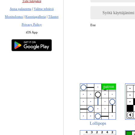
Tule tukijaksi
Anna palautetta
|
Valitse tehtävä
Syötä käyttäjänimi
Monitulostus
|
Kunniagalleria
|
Tilastot
Privacy Policy
Etsi
iOS App
Lollipops