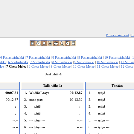
Poista mainokset
|
I
|
6 Pasianssishakki
|
7 Pasianssishakki
|
8 Pasianssishakki
|
9 Pasianssishakki
|
10 Pasianssishakki
|
1
akki
|
6 Sooloshakki
|
7 Sooloshakki
|
8 Sooloshakki
|
9 Sooloshakki
|
10 Sooloshakki
|
11 Soolo
lee
|
7 Chess Melee
|
8 Chess Melee
|
9 Chess Melee
|
10 Chess Melee
|
11 Chess Melee
|
12 Chess
Uusi tehtävä
Tällä viikolla
Tänään
00:07.61
1.
Wudi8eLaoye
00:12.87
1.
--- tyhjä ---
00:12.87
2.
nonograx
00:13.32
2.
--- tyhjä ---
--:--
3.
--- tyhjä ---
--:--
3.
--- tyhjä ---
--:--
4.
--- tyhjä ---
--:--
4.
--- tyhjä ---
--:--
5.
--- tyhjä ---
--:--
5.
--- tyhjä ---
--:--
6.
--- tyhjä ---
--:--
6.
--- tyhjä ---