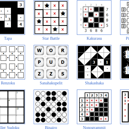
Tapa
Star Battle
Kakurasu
Pi
Renzoku
Sanahakupelit
Shakashaka
ller Sudoku
Binairo
Nonogrammit