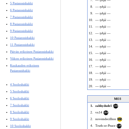
7.
--- tyhjä ---
5 Pasianssishakki
8.
--- tyhjä ---
6 Pasianssishakki
9.
--- tyhjä ---
7 Pasianssishakki
10.
--- tyhjä ---
8 Pasianssishakki
11.
--- tyhjä ---
9 Pasianssishakki
12.
--- tyhjä ---
10 Pasianssishakki
13.
--- tyhjä ---
11 Pasianssishakki
14.
--- tyhjä ---
Päivän erikoinen Pasianssishakki
15.
--- tyhjä ---
Viikon erikoinen Pasianssishakki
16.
--- tyhjä ---
Kuukauden erikoinen
17.
--- tyhjä ---
Pasianssishakki
18.
--- tyhjä ---
19.
--- tyhjä ---
4 Sooloshakki
20.
--- tyhjä ---
5 Sooloshakki
6 Sooloshakki
MO3
7 Sooloshakki
1.
zahhydude1
218
8 Sooloshakki
2.
vx14
184
9 Sooloshakki
2.
novemdecillion
225
4.
Truth-or-Peace
10 Sooloshakki
139