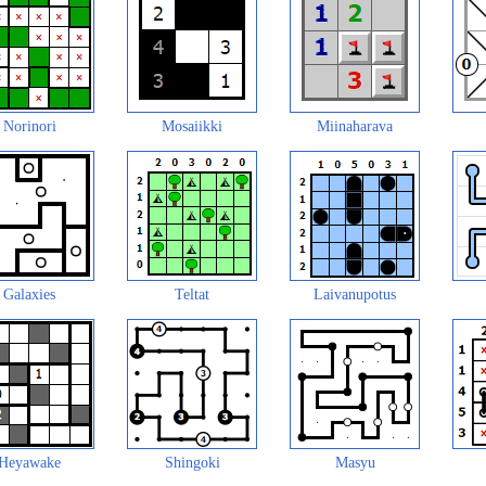
Norinori
Mosaiikki
Miinaharava
Galaxies
Teltat
Laivanupotus
Heyawake
Shingoki
Masyu