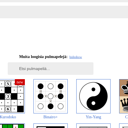
Muita loogisia pulmapelejä:
hide
show
Kurodoko
Binairo+
Yin-Yang
C