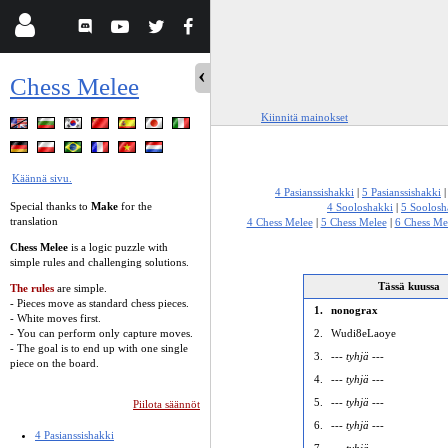
Chess Melee
Kiinnitä mainokset
Käännä sivu.
4 Pasianssishakki
|
5 Pasianssishakki
Special thanks to
Make
for the
4 Sooloshakki
|
5 Soolosh
translation
4 Chess Melee
|
5 Chess Melee
|
6 Chess Me
Chess Melee
is a logic puzzle with
simple rules and challenging solutions.
Tässä kuussa
The rules
are simple.
- Pieces move as standard chess pieces.
1.
nonograx
- White moves first.
- You can perform only capture moves.
2.
Wudi8eLaoye
- The goal is to end up with one single
3.
--- tyhjä ---
piece on the board.
4.
--- tyhjä ---
5.
--- tyhjä ---
Piilota säännöt
6.
--- tyhjä ---
4 Pasianssishakki