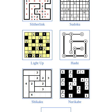
Slitherlink
Sudoku
Light Up
Hashi
Shikaku
Nurikabe