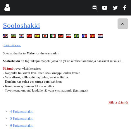
Sooloshakki
Käännä sivu.
Special thanks to
Make
for the translation
Sooloshakki
on logiikkapulmapeli, jossa on yksinkertaiset säännöt ja haastavat ratkaisut.
Säännöt
ovat yksinkertaiset.
- Nappulat liikkuvat tavallisten shakkinappuloiden tavoin.
- Vain siirrot, joilla syöt nappulan, ovat sallittuja.
- Kutakin nappulaa voi siirtää vain kahdesti.
- Kuninkaan syöminen EI ole sallittua.
- Tavoitteena on, että laudalle jää vain yksi nappula (kuningas).
Piilota säännöt
4 Pasianssishakki
5 Pasianssishakki
6 Pasianssishakki