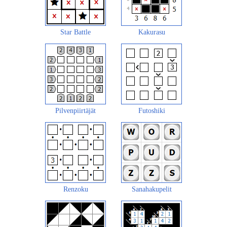
Star Battle
Kakurasu
Pilvenpiirtäjät
Futoshiki
Renzoku
Sanahakupelit