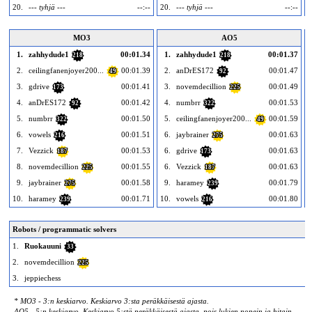
20.
--- tyhjä ---
--:--
20.
--- tyhjä ---
--:--
2
MO3
AO5
1.
zahhydude1
00:01.34
1.
zahhydude1
00:01.37
218
218
2.
ceilingfanenjoyer200...
00:01.39
2.
anDrES172
00:01.47
49
92
3.
gdrive
00:01.41
3.
novemdecillion
00:01.49
173
225
4.
anDrES172
00:01.42
4.
numbrr
00:01.53
92
322
5.
numbrr
00:01.50
5.
ceilingfanenjoyer200...
00:01.59
322
49
6.
vowels
00:01.51
6.
jaybrainer
00:01.63
216
275
7.
Vezzick
00:01.53
6.
gdrive
00:01.63
187
173
8.
novemdecillion
00:01.55
6.
Vezzick
00:01.63
225
187
9.
jaybrainer
00:01.58
9.
haramey
00:01.79
275
239
10.
haramey
00:01.71
10.
vowels
00:01.80
1
239
216
Robots / programmatic solvers
1.
Ruokauuni
33
2.
novemdecillion
225
3.
jeppiechess
* MO3 - 3:n keskiarvo. Keskiarvo 3:sta peräkkäisestä ajasta.
AO5 - 5:n keskiarvo. Keskiarvo 5:stä peräkkäisestä ajasta, pois lukien nopein ja hitain