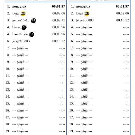
1.
nonograx
00:01.97
1.
nonograx
00:01.97
2.
Bega
00:02.06
2.
Bega
00:02.06
106
106
3.
genku15-16
00:02.11
3.
jerry980803
00:13.72
24
4.
Gerse
00:03.96
4.
--- tyhjä ---
--:--
5
4.
CamPuzzle
00:03.96
5.
--- tyhjä ---
--:--
38
6.
jerry980803
00:13.72
6.
--- tyhjä ---
--:--
7.
--- tyhjä ---
--:--
7.
--- tyhjä ---
--:--
8.
--- tyhjä ---
--:--
8.
--- tyhjä ---
--:--
9.
--- tyhjä ---
--:--
9.
--- tyhjä ---
--:--
10.
--- tyhjä ---
--:--
10.
--- tyhjä ---
--:--
1
11.
--- tyhjä ---
--:--
11.
--- tyhjä ---
--:--
1
12.
--- tyhjä ---
--:--
12.
--- tyhjä ---
--:--
1
13.
--- tyhjä ---
--:--
13.
--- tyhjä ---
--:--
1
14.
--- tyhjä ---
--:--
14.
--- tyhjä ---
--:--
1
15.
--- tyhjä ---
--:--
15.
--- tyhjä ---
--:--
1
16.
--- tyhjä ---
--:--
16.
--- tyhjä ---
--:--
1
17.
--- tyhjä ---
--:--
17.
--- tyhjä ---
--:--
1
18.
--- tyhjä ---
--:--
18.
--- tyhjä ---
--:--
1
19.
--- tyhjä ---
--:--
19.
--- tyhjä ---
--:--
1