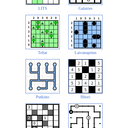
LITS
Galaxies
Teltat
Laivanupotus
Putkisto
Hitori