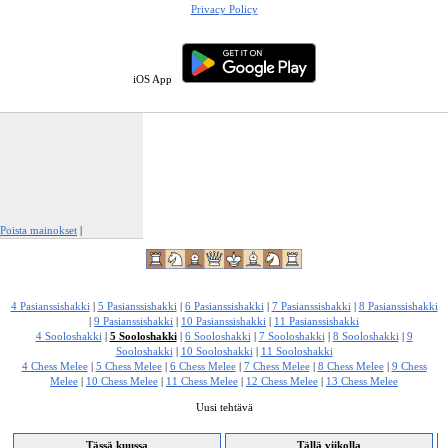
Privacy Policy
iOS App
Poista mainokset
|
Ilmianna tämä mainos
4 Pasianssishakki
|
5 Pasianssishakki
|
6 Pasianssishakki
|
7 Pasianssishakki
|
8 Pasianssishakki
|
9 Pasianssishakki
|
10 Pasianssishakki
|
11 Pasianssishakki
4 Sooloshakki
|
5 Sooloshakki
|
6 Sooloshakki
|
7 Sooloshakki
|
8 Sooloshakki
|
9
Sooloshakki
|
10 Sooloshakki
|
11 Sooloshakki
4 Chess Melee
|
5 Chess Melee
|
6 Chess Melee
|
7 Chess Melee
|
8 Chess Melee
|
9 Chess
Melee
|
10 Chess Melee
|
11 Chess Melee
|
12 Chess Melee
|
13 Chess Melee
Uusi tehtävä
Tässä kuussa
Tällä viikolla