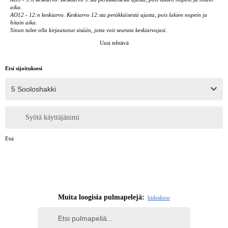
aika.
AO12 - 12:n keskiarvo. Keskiarvo 12:sta peräkkäisestä ajasta, pois lukien nopein ja
hitain aika.
Sinun tulee olla kirjautunut sisään, jotta voit seurata keskiarvojasi.
Uusi tehtävä
Etsi sijoituksesi
Syötä käyttäjänimi
Etsi
Muita loogisia pulmapelejä:
hide
show