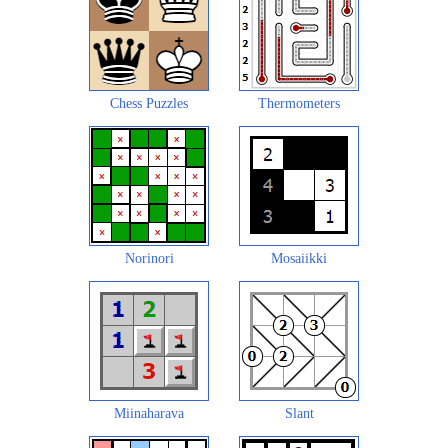
Chess Puzzles
Thermometers
Norinori
Mosaiikki
Miinaharava
Slant