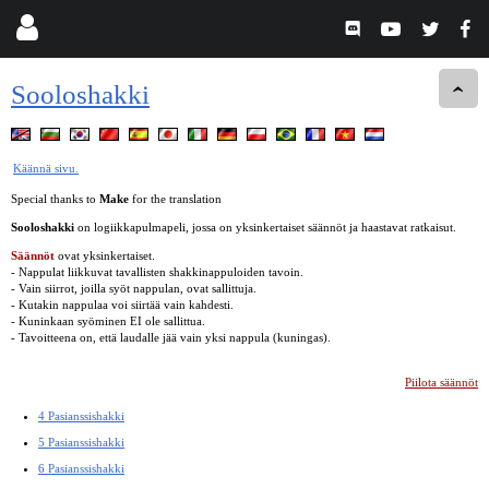
Sooloshakki
Käännä sivu.
Special thanks to
Make
for the translation
Sooloshakki
on logiikkapulmapeli, jossa on yksinkertaiset säännöt ja haastavat ratkaisut.
Säännöt
ovat yksinkertaiset.
- Nappulat liikkuvat tavallisten shakkinappuloiden tavoin.
- Vain siirrot, joilla syöt nappulan, ovat sallittuja.
- Kutakin nappulaa voi siirtää vain kahdesti.
- Kuninkaan syöminen EI ole sallittua.
- Tavoitteena on, että laudalle jää vain yksi nappula (kuningas).
Piilota säännöt
4 Pasianssishakki
5 Pasianssishakki
6 Pasianssishakki