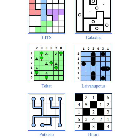
LITS
Galaxies
Teltat
Laivanupotus
Putkisto
Hitori