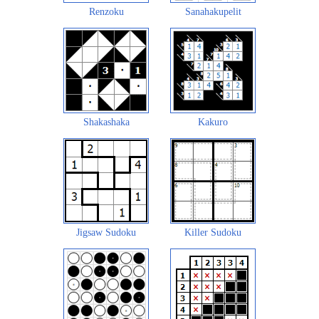
Renzoku
Sanahakupelit
Shakashaka
Kakuro
Jigsaw Sudoku
Killer Sudoku