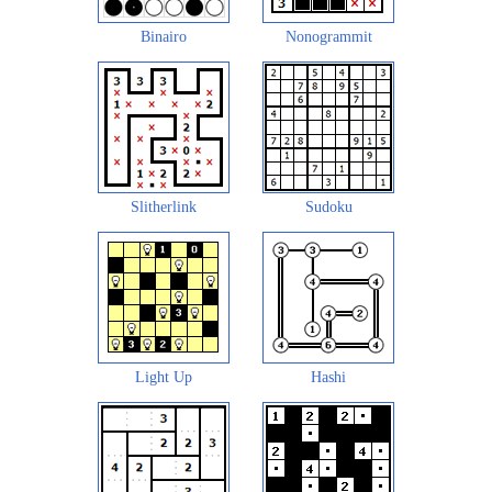
Binairo
Nonogrammit
Slitherlink
Sudoku
Light Up
Hashi