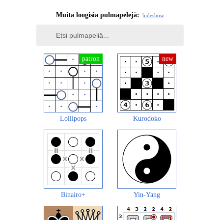
Muita loogisia pulmapelejä:
hide
show
Lollipops
Kurodoko
Binairo+
Yin-Yang