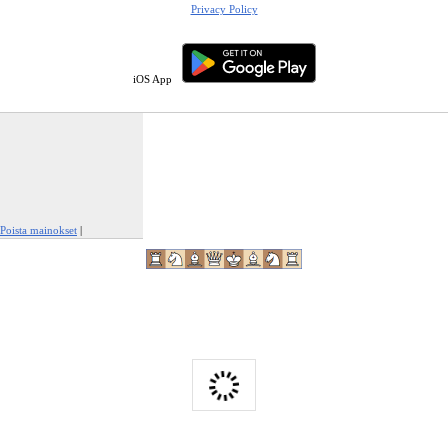
Privacy Policy
iOS App
Poista mainokset
|
Ilmianna tämä mainos