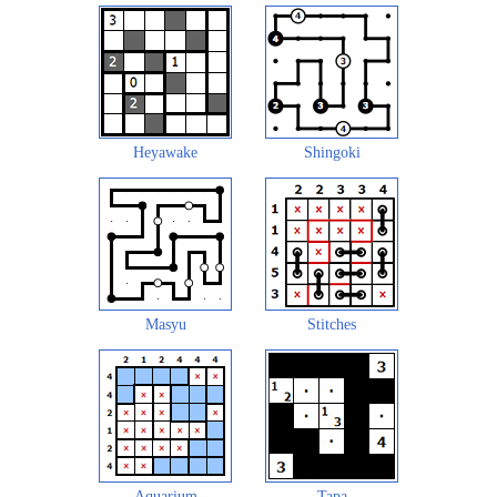
Heyawake
Shingoki
Masyu
Stitches
Aquarium
Tapa