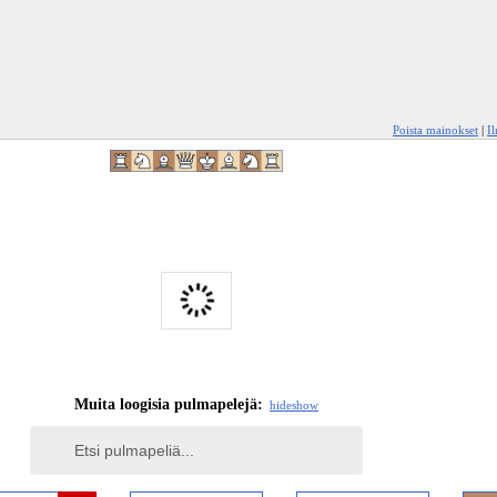
Poista mainokset
|
I
Muita loogisia pulmapelejä:
hide
show