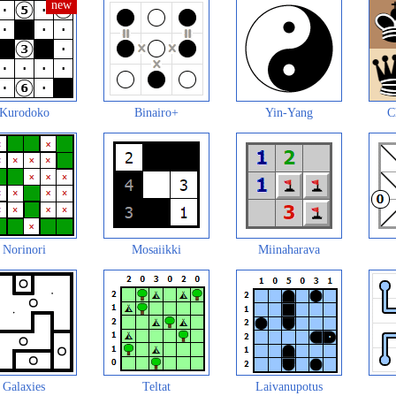
Kurodoko
Binairo+
Yin-Yang
C
Norinori
Mosaiikki
Miinaharava
Galaxies
Teltat
Laivanupotus