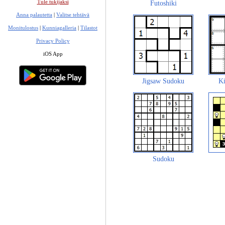
Tule tukijaksi
Futoshiki
Anna palautetta
|
Valitse tehtävä
Monitulostus
|
Kunniagalleria
|
Tilastot
Privacy Policy
iOS App
Jigsaw Sudoku
Ki
Sudoku