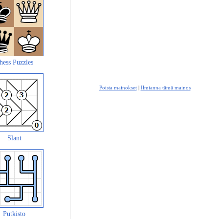
hess Puzzles
Poista mainokset
|
Ilmianna tämä mainos
Slant
Putkisto