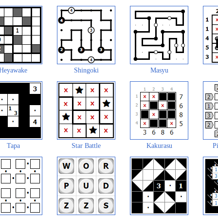
Heyawake
Shingoki
Masyu
Tapa
Star Battle
Kakurasu
Pi