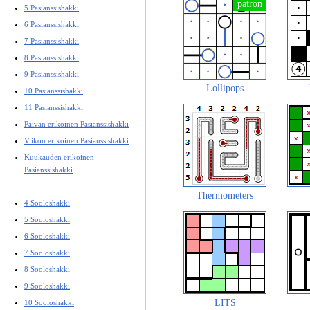
5 Pasianssishakki
6 Pasianssishakki
7 Pasianssishakki
8 Pasianssishakki
9 Pasianssishakki
Lollipops
10 Pasianssishakki
11 Pasianssishakki
Päivän erikoinen Pasianssishakki
Viikon erikoinen Pasianssishakki
Kuukauden erikoinen
Pasianssishakki
Thermometers
4 Sooloshakki
5 Sooloshakki
6 Sooloshakki
7 Sooloshakki
8 Sooloshakki
9 Sooloshakki
LITS
10 Sooloshakki