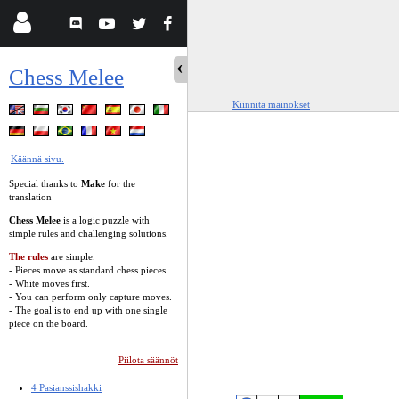
Chess Melee
Kiinnitä mainokset
Käännä sivu.
Special thanks to
Make
for the
translation
Chess Melee
is a logic puzzle with
simple rules and challenging solutions.
The rules
are simple.
- Pieces move as standard chess pieces.
- White moves first.
- You can perform only capture moves.
- The goal is to end up with one single
piece on the board.
Piilota säännöt
4 Pasianssishakki