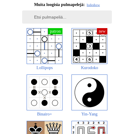
Muita loogisia pulmapelejä:
hide
show
Lollipops
Kurodoko
Binairo+
Yin-Yang