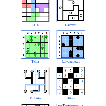
LITS
Galaxies
Teltat
Laivanupotus
Putkisto
Hitori