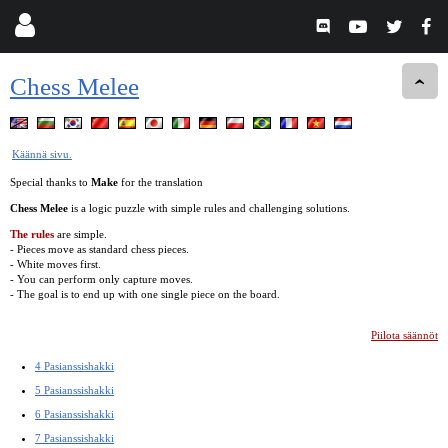
Chess Melee
Käännä sivu.
Special thanks to
Make
for the translation
Chess Melee
is a logic puzzle with simple rules and challenging solutions.
The rules
are simple.
- Pieces move as standard chess pieces.
- White moves first.
- You can perform only capture moves.
- The goal is to end up with one single piece on the board.
Piilota säännöt
4 Pasianssishakki
5 Pasianssishakki
6 Pasianssishakki
7 Pasianssishakki