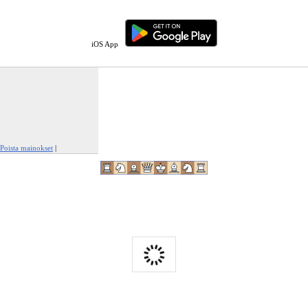
iOS App
Poista mainokset
|
Ilmianna tämä mainos