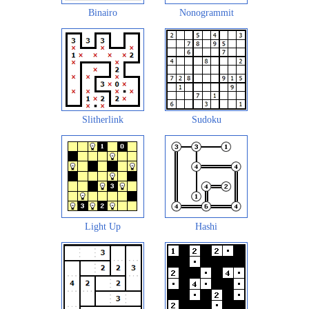
Binairo
Nonogrammit
Slitherlink
Sudoku
Light Up
Hashi