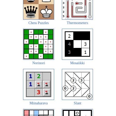
Chess Puzzles
Thermometers
Norinori
Mosaiikki
Miinaharava
Slant