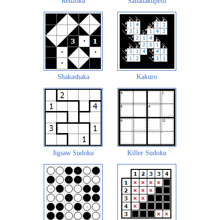
Renzoku
Sanahakupelit
Shakashaka
Kakuro
Jigsaw Sudoku
Killer Sudoku